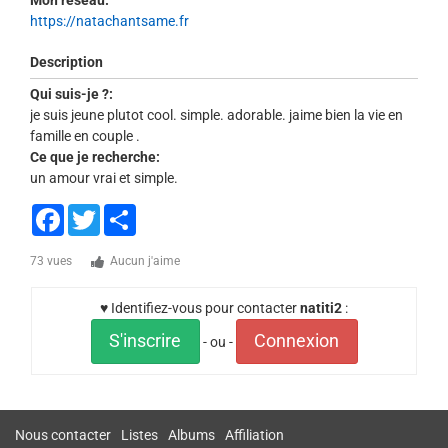
Mon réseau:
https://natachantsame.fr
Description
Qui suis-je ?:
je suis jeune plutot cool. simple. adorable. jaime bien la vie en
famille en couple .
Ce que je recherche:
un amour vrai et simple.
Facebook
Twitter
Share
73 vues
Aucun j'aime
♥ Identifiez-vous pour contacter
natiti2
:
S'inscrire
Connexion
- ou -
Nous contacter
Listes
Albums
Affiliation