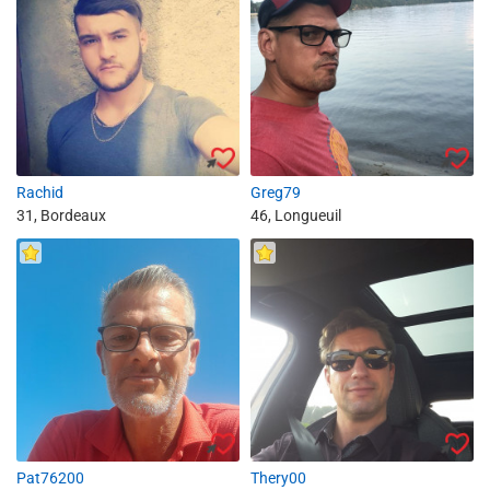
Rachid
Greg79
31, Bordeaux
46, Longueuil
Pat76200
Thery00