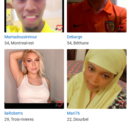
Mamadousiretour
Debarge
34, Montreal-est
54, Béthune
liaRoberts
Mari76
29, Trois-rivieres
22, Diourbel