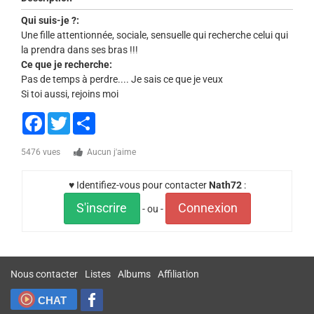
Qui suis-je ?:
Une fille attentionnée, sociale, sensuelle qui recherche celui qui
la prendra dans ses bras !!!
Ce que je recherche:
Pas de temps à perdre.... Je sais ce que je veux
Si toi aussi, rejoins moi
Facebook
Twitter
Share
5476 vues
Aucun j'aime
♥ Identifiez-vous pour contacter
Nath72
:
S'inscrire
Connexion
- ou -
Nous contacter
Listes
Albums
Affiliation
CHAT