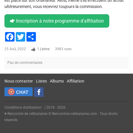
est placé sur son ordinateur. Ainsi, même s'ils effectuent un achat
ultérieurement, vous recevrez toujours la commission.
Inscription à notre programme d'affiliation
Facebook
Twitter
Share
25 Aoû, 2022
1 j'aime
3983 vues
Pas de commentaires
Nous contacter
Listes
Albums
Affiliation
CHAT
Conditions d'utilisation
| 2018 - 2026
♥ Rencontre de célibataires © Rencontres-celibataires.com : Tous droits
réservés