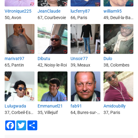
Véronique225
JeanClaude
lucferry87
william95
50, Avon
67, Courbevoie
66, Paris
49, Deuil-la-Barre
marivat97
Dibutu
Unsoir77
Dulo
65, Pantin
42, Noisy-le-Roi
39, Meaux
38, Colombes
Lulugwada
Emmanuel21
fab91
Amidoubilly
37, Corbeil-Essonnes
35, Villejuif
64, Bures-sur-Yvette
37, Paris
Facebook
Twitter
Share