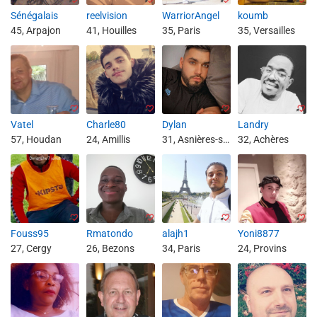
Sénégalais
reelvision
WarriorAngel
koumb
45, Arpajon
41, Houilles
35, Paris
35, Versailles
Vatel
Charle80
Dylan
Landry
57, Houdan
24, Amillis
31, Asnières-sur-Seine
32, Achères
Fouss95
Rmatondo
alajh1
Yoni8877
27, Cergy
26, Bezons
34, Paris
24, Provins