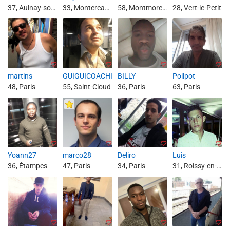
37, Aulnay-sous-Bois
33, Montereau-Fault-Yonne
58, Montmorency
28, Vert-le-Petit
martins
GUIGUICOACHI
BILLY
Poilpot
48, Paris
55, Saint-Cloud
36, Paris
63, Paris
Yoann27
marco28
Deliro
Luis
36, Étampes
47, Paris
34, Paris
31, Roissy-en-France