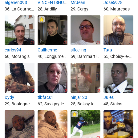
algerien093
VINCENTSHULUNGU
MrJean
Jose5978
36, La Courneuve
28, Andilly
29, Cergy
60, Maurepas
carlos94
Guilherme
sifeeling
Tutu
60, Morangis
40, Longjumeau
59, Dammartin-en-Goële
55, Choisy-le-Roi
Dydy
tlbfacs1
ninja120
Jules
29, Boulogne-Billancourt
62, Savigny-le-Temple
25, Boissy-le-Châtel
48, Stains