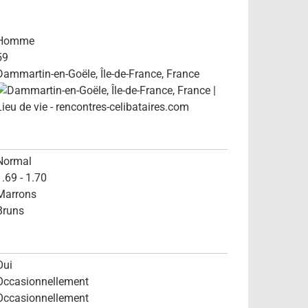
Homme
59
Dammartin-en-Goële, Île-de-France, France
Normal
1.69 - 1.70
Marrons
Bruns
Oui
Occasionnellement
Occasionnellement