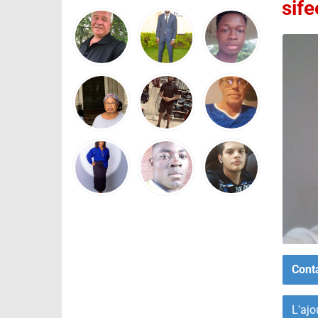
sife
Cont
L'ajo