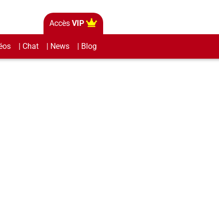
Accès
VIP
éos
| Chat
| News
| Blog