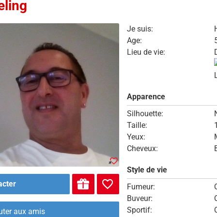
eling
Je suis:
Age:
Lieu de vie:
Apparence
Silhouette:
Taille:
Yeux:
Cheveux:
Style de vie
acter
Fumeur:
Buveur:
Sportif:
uter aux amis