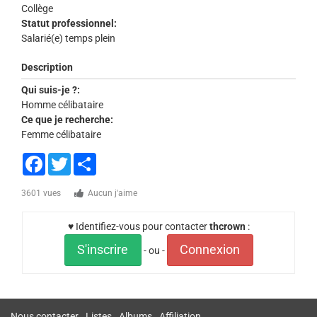
Collège
Statut professionnel:
Salarié(e) temps plein
Description
Qui suis-je ?:
Homme célibataire
Ce que je recherche:
Femme célibataire
Facebook
Twitter
Share
3601 vues
Aucun j'aime
♥ Identifiez-vous pour contacter
thcrown
:
S'inscrire
Connexion
- ou -
Nous contacter
Listes
Albums
Affiliation