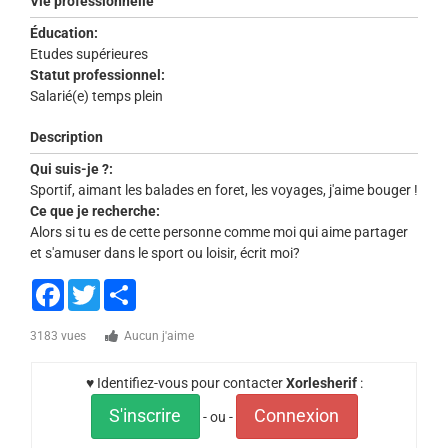
Vie professionnelle
Éducation:
Etudes supérieures
Statut professionnel:
Salarié(e) temps plein
Description
Qui suis-je ?:
Sportif, aimant les balades en foret, les voyages, j'aime bouger !
Ce que je recherche:
Alors si tu es de cette personne comme moi qui aime partager
et s'amuser dans le sport ou loisir, écrit moi?
Facebook
Twitter
Share
3183 vues
Aucun j'aime
♥ Identifiez-vous pour contacter
Xorlesherif
:
S'inscrire
Connexion
- ou -