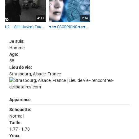
4:33
7:34
U2 - I Still Haven't Found What I'm Looking For
♥♫♥ SCORPIONS ♥♫♥ Still loving you ♥♫♥ (t'aimer encore)
Je suis:
Homme
Age:
58
Lieu de vie:
Strasbourg, Alsace, France
Apparence
Silhouette:
Normal
Taille:
1.77 - 1.78
Yeux: