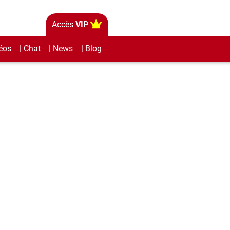
Accès
VIP
éos
| Chat
| News
| Blog