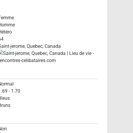
Femme
Homme
Hétéro
64
Saint-jerome, Quebec, Canada
Normal
1.69 - 1.70
Bleus
Bruns
Non