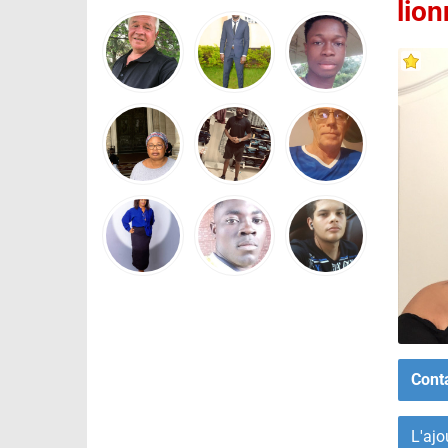
lio
Cont
L'ajo