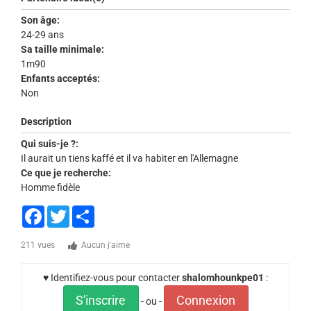
Son âge:
24-29 ans
Sa taille minimale:
1m90
Enfants acceptés:
Non
Description
Qui suis-je ?:
Il aurait un tiens kaffé et il va habiter en l'Allemagne
Ce que je recherche:
Homme fidèle
Facebook
Twitter
Share
211 vues
Aucun j'aime
♥ Identifiez-vous pour contacter
shalomhounkpe01
:
S'inscrire
Connexion
- ou -