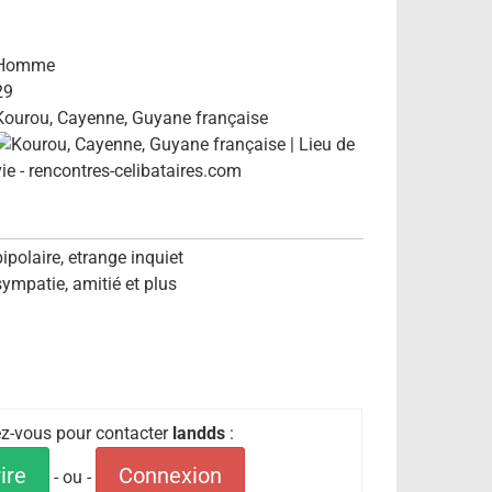
Homme
29
Kourou, Cayenne, Guyane française
bipolaire, etrange inquiet
sympatie, amitié et plus
iez-vous pour contacter
landds
:
ire
Connexion
- ou -