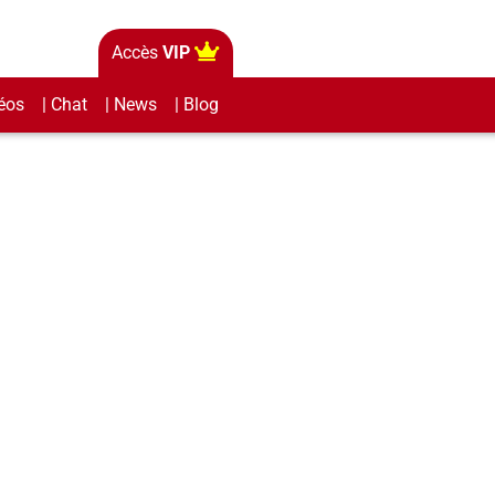
Accès
VIP
éos
| Chat
| News
| Blog