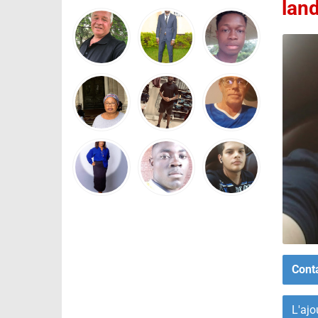
lan
Cont
L'ajo