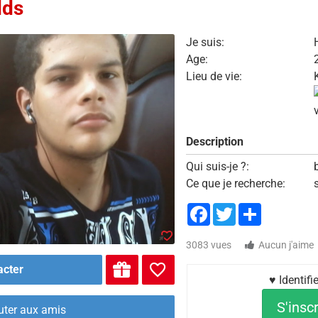
dds
Je suis:
Age:
Lieu de vie:
Description
Qui suis-je ?:
Ce que je recherche:
Facebook
Twitter
Share
3083 vues
Aucun j'aime
acter
♥ Identif
S'inscr
uter aux amis