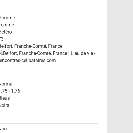
Homme
Femme
Hétéro
73
Belfort, Franche-Comté, France
Normal
1.75 - 1.76
Bleus
Noirs
Non