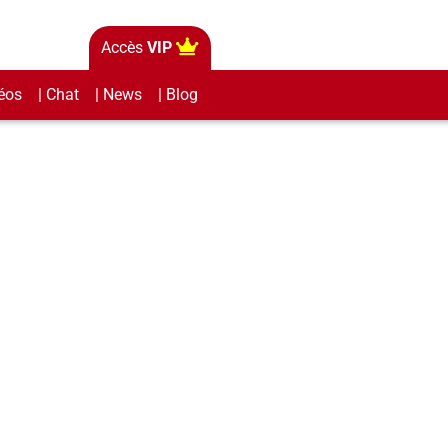
Accès
VIP
éos
| Chat
| News
| Blog