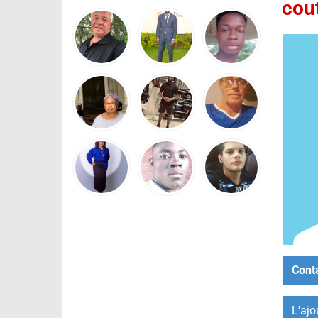
cou
Cont
L'ajo