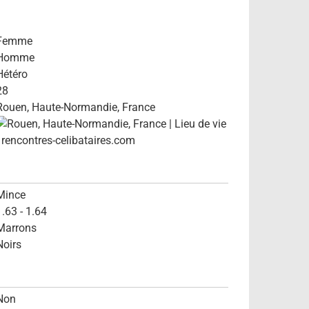
Femme
Homme
Hétéro
28
Rouen, Haute-Normandie, France
Mince
1.63 - 1.64
Marrons
Noirs
Non