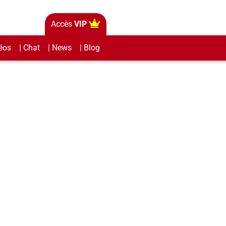
Accès
VIP
éos
| Chat
| News
| Blog