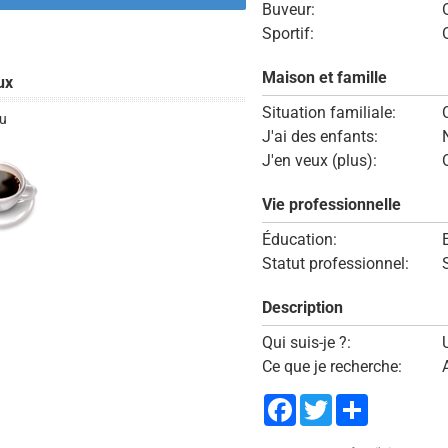
Buveur:
Sportif:
Maison et famille
ux
Situation familiale:
u
J'ai des enfants:
J'en veux (plus):
Vie professionnelle
Éducation:
Statut professionnel:
Description
Qui suis-je ?:
Ce que je recherche:
A
Facebook
Twitter
Share