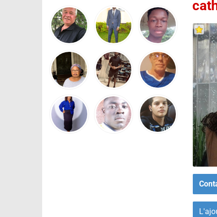
cat
Cont
L'ajo