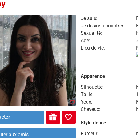
hy
Je suis:
Je désire rencontrer:
Sexualité:
Age:
Lieu de vie:
Apparence
Silhouette:
Taille:
Yeux:
Cheveux:
acter
Style de vie
Fumeur:
uter aux amis