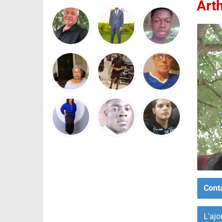
Art
Cont
L'ajo