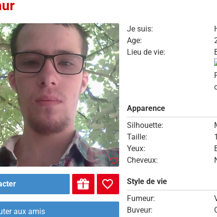
hur
Je suis:
Age:
Lieu de vie:
Apparence
Silhouette:
Taille:
Yeux:
Cheveux:
Style de vie
acter
Fumeur:
Buveur:
uter aux amis