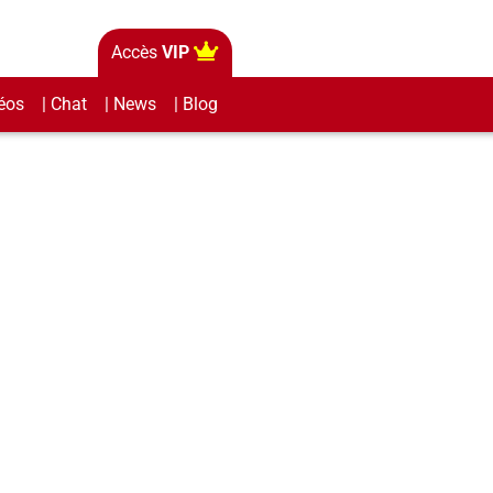
Accès
VIP
éos
| Chat
| News
| Blog