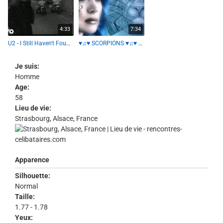
4:33
7:34
U2 - I Still Haven't Found What I'm Looking For
♥♫♥ SCORPIONS ♥♫♥ Still loving you ♥♫♥ (t'aimer encore)
Je suis:
Homme
Age:
58
Lieu de vie:
Strasbourg, Alsace, France
Apparence
Silhouette:
Normal
Taille:
1.77 - 1.78
Yeux: