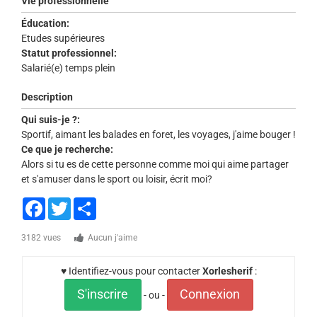
Vie professionnelle
Éducation:
Etudes supérieures
Statut professionnel:
Salarié(e) temps plein
Description
Qui suis-je ?:
Sportif, aimant les balades en foret, les voyages, j'aime bouger !
Ce que je recherche:
Alors si tu es de cette personne comme moi qui aime partager
et s'amuser dans le sport ou loisir, écrit moi?
Facebook
Twitter
Share
3182 vues
Aucun j'aime
♥ Identifiez-vous pour contacter
Xorlesherif
:
S'inscrire
Connexion
- ou -