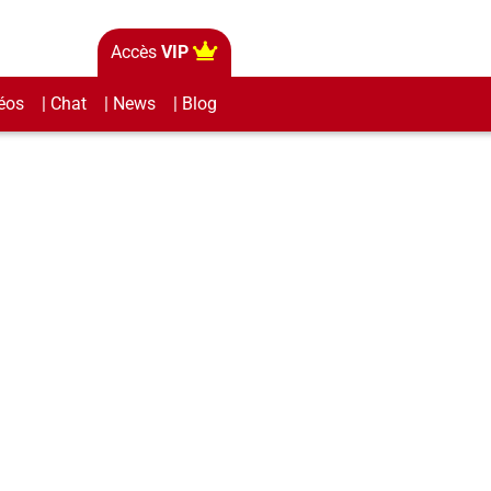
Accès
VIP
éos
| Chat
| News
| Blog