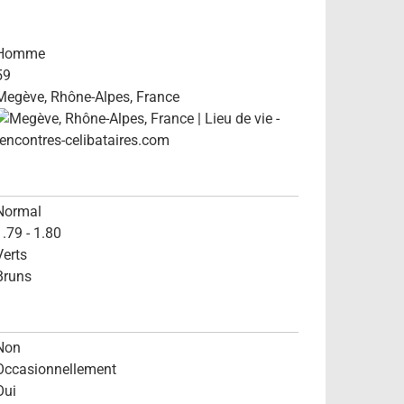
Homme
59
Megève, Rhône-Alpes, France
Normal
1.79 - 1.80
Verts
Bruns
Non
Occasionnellement
Oui