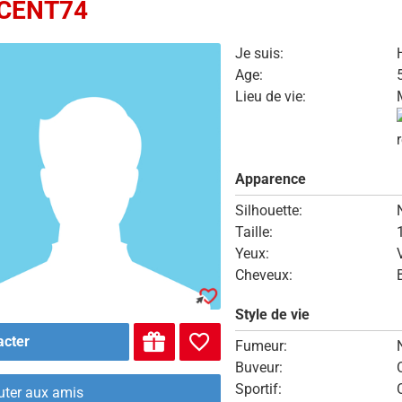
CENT74
Je suis:
Age:
Lieu de vie:
Apparence
Silhouette:
Taille:
Yeux:
Cheveux:
Style de vie
acter
Fumeur:
Buveur:
Sportif:
uter aux amis