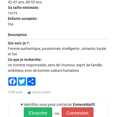
42-47 ans, 48-53 ans
Sa taille minimale:
1m75
Enfants acceptés:
Oui
Description
Qui suis-je ?:
Femme authentique, passionnée, intelligente , aimante, loyale
et fun
Ce que je recherche:
Un homme responsable, sens de l humour, esprit de famille,
ambitieux avec de bonnes valeurs humaines
Facebook
Twitter
Share
1908 vues
Aucun j'aime
♥ Identifiez-vous pour contacter
Esmeralda05
:
S'inscrire
Connexion
- ou -