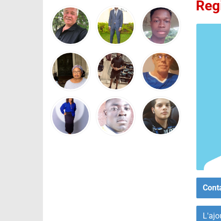
Reg
Cont
L'ajo