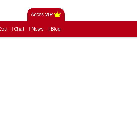
Accès
VIP
éos
| Chat
| News
| Blog