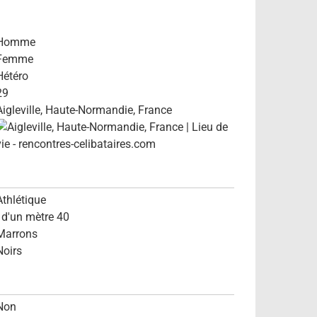
Homme
Femme
Hétéro
29
Aigleville, Haute-Normandie, France
Athlétique
- d'un mètre 40
Marrons
Noirs
Non