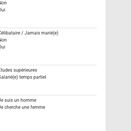
Non
Oui
Célibataire / Jamais marié(e)
Non
Oui
Etudes supérieures
Salarié(e) temps partiel
Je suis un homme
Je cherche une femme