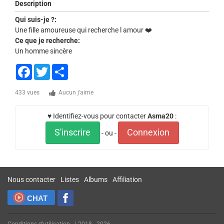
Description
Qui suis-je ?:
Une fille amoureuse qui recherche l amour ❤️
Ce que je recherche:
Un homme sincère
Facebook
Twitter
Share
433 vues
Aucun j'aime
♥ Identifiez-vous pour contacter
Asma20
:
S'inscrire
Connexion
- ou -
Nous contacter
Listes
Albums
Affiliation
CHAT