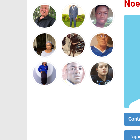
Noe
Cont
L'ajo