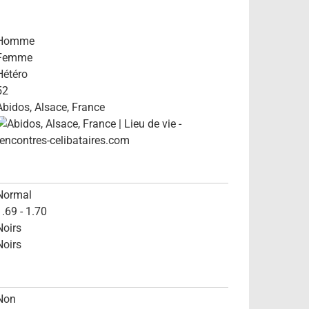
Homme
Femme
Hétéro
52
Abidos, Alsace, France
Normal
1.69 - 1.70
Noirs
Noirs
Non