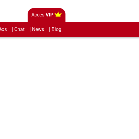
Accès
VIP
éos
| Chat
| News
| Blog