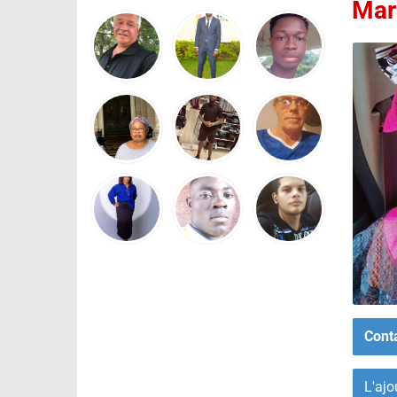
Mar
Cont
L'ajo