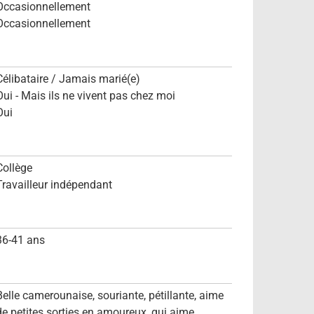
Occasionnellement
Occasionnellement
Célibataire / Jamais marié(e)
Oui - Mais ils ne vivent pas chez moi
Oui
Collège
Travailleur indépendant
36-41 ans
Belle camerounaise, souriante, pétillante, aime
de petites sorties en amoureux, qui aime