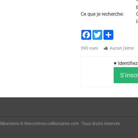
Ce que je recherche:
Facebook
Twitter
Share
390 vues
Aucun j'aime
♥ Identifie
S'inscr
libataires © Rencontres-celibataires.com : Tous droits réservés