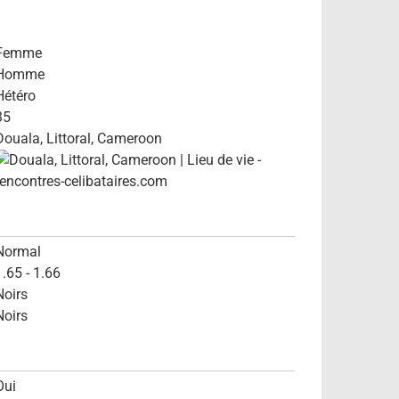
Femme
Homme
Hétéro
35
Douala, Littoral, Cameroon
Normal
1.65 - 1.66
Noirs
Noirs
Oui