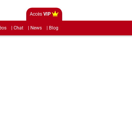
Accès
VIP
éos
| Chat
| News
| Blog