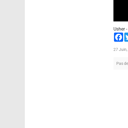
Usher -
F
27 Juin
Pas d