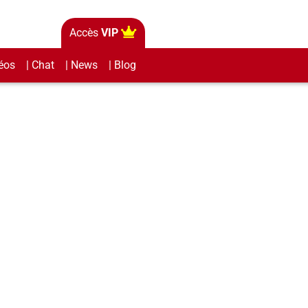
Accès
VIP
éos
| Chat
| News
| Blog