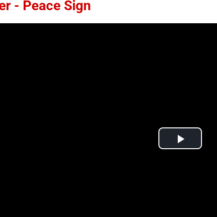
er - Peace Sign
Play
Video