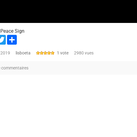
 Peace Sign
acebook
Twitter
Share
, 2019
lisboeta
1 vote
2980 vues
e commentaires