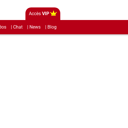
Accès
VIP
éos
| Chat
| News
| Blog