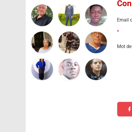
Con
Email o
*
Mot de