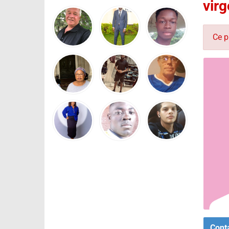
virg
Ce p
Cont