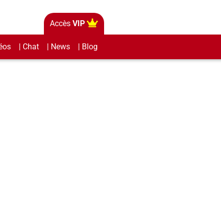
Accès
VIP
éos
| Chat
| News
| Blog