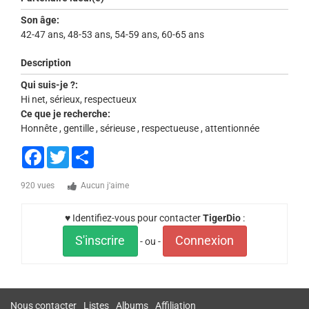
Son âge:
42-47 ans, 48-53 ans, 54-59 ans, 60-65 ans
Description
Qui suis-je ?:
Hi net, sérieux, respectueux
Ce que je recherche:
Honnête , gentille , sérieuse , respectueuse , attentionnée
Facebook
Twitter
Share
920 vues
Aucun j'aime
♥ Identifiez-vous pour contacter
TigerDio
:
S'inscrire
Connexion
- ou -
Nous contacter
Listes
Albums
Affiliation