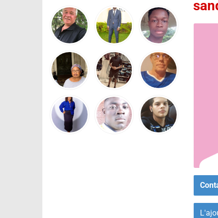
san
Cont
L'ajo