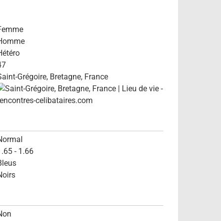
Femme
Homme
Hétéro
47
Saint-Grégoire, Bretagne, France
Normal
1.65 - 1.66
Bleus
Noirs
Non