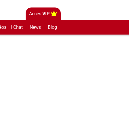
Accès
VIP
éos
| Chat
| News
| Blog