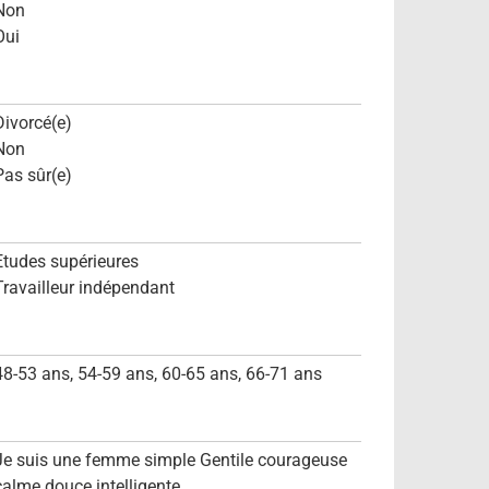
Non
Oui
Divorcé(e)
Non
Pas sûr(e)
Etudes supérieures
Travailleur indépendant
48-53 ans, 54-59 ans, 60-65 ans, 66-71 ans
Je suis une femme simple Gentile courageuse
calme douce intelligente ...