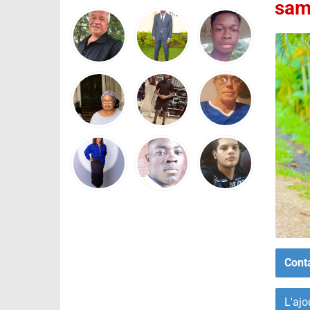
sam
Cont
L'ajo