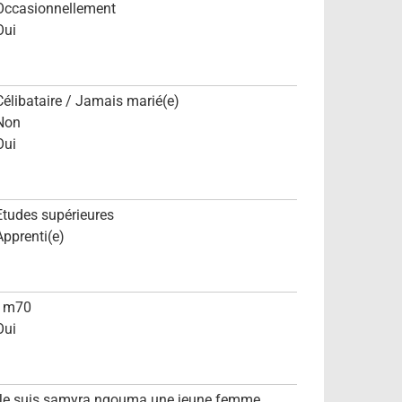
Occasionnellement
Oui
Célibataire / Jamais marié(e)
Non
Oui
Etudes supérieures
Apprenti(e)
1m70
Oui
Je suis samyra ngouma une jeune femme