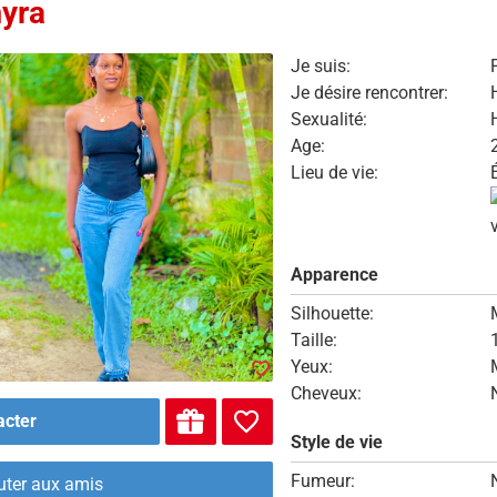
yra
Je suis:
Je désire rencontrer:
Sexualité:
Age:
Lieu de vie:
Apparence
Silhouette:
Taille:
Yeux:
Cheveux:
acter
Style de vie
Fumeur:
uter aux amis