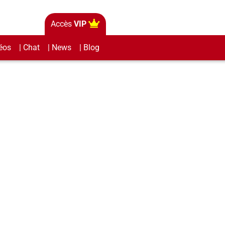
Accès
VIP
éos
| Chat
| News
| Blog