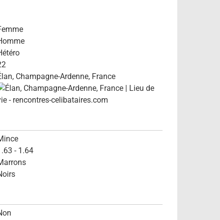
Femme
Homme
Hétéro
22
Élan, Champagne-Ardenne, France
Mince
1.63 - 1.64
Marrons
Noirs
Non