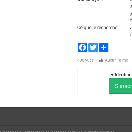
Ce que je recherche:
Facebook
Twitter
Share
400 vues
Aucun j'aime
♥ Identifi
S'inscr