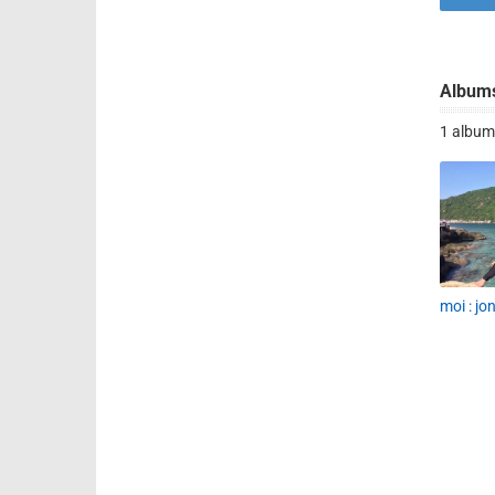
Album
1 album
moi : j