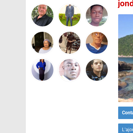
jon
Cont
L'ajo