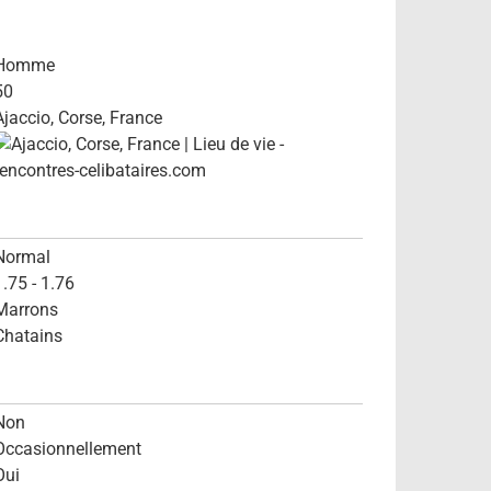
Homme
50
Ajaccio, Corse, France
Normal
1.75 - 1.76
Marrons
Chatains
Non
Occasionnellement
Oui