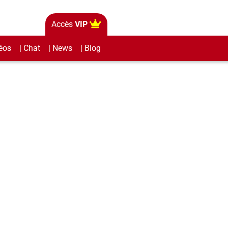
Accès
VIP
éos
| Chat
| News
| Blog