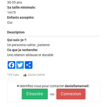
30-35 ans
Sa taille minimale:
1m75
Enfants acceptés:
Oui
Description
Qui suis-je ?:
Un personne calme , patiente
Ce que je recherche:
Une relation sérieuse et durable
Facebook
Twitter
Share
139 vues
Aucun j'aime
♥ Identifiez-vous pour contacter
daniellamerveil
:
S'inscrire
Connexion
- ou -