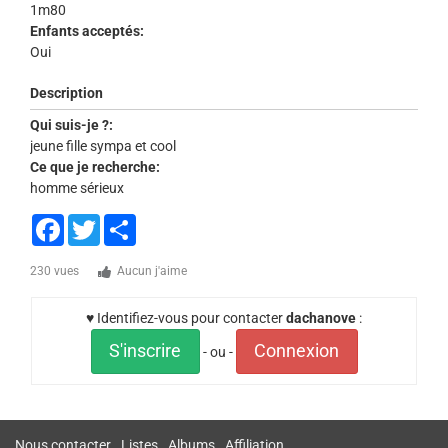
1m80
Enfants acceptés:
Oui
Description
Qui suis-je ?:
jeune fille sympa et cool
Ce que je recherche:
homme sérieux
Facebook
Twitter
Share
230 vues
Aucun j'aime
♥ Identifiez-vous pour contacter
dachanove
:
S'inscrire
Connexion
- ou -
Nous contacter
Listes
Albums
Affiliation