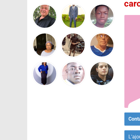
car
Cont
L'ajo