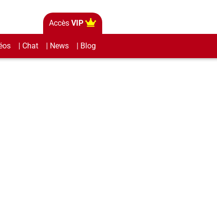
Accès
VIP
éos
| Chat
| News
| Blog