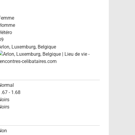
Femme
Homme
Hétéro
39
Arlon, Luxemburg, Belgique
Normal
1.67 - 1.68
Noirs
Noirs
Non