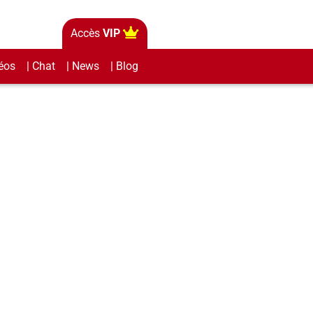
Accès
VIP
éos
| Chat
| News
| Blog