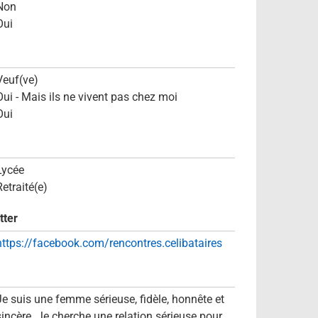
Non
Oui
Veuf(ve)
Oui - Mais ils ne vivent pas chez moi
Oui
Lycée
Retraité(e)
tter
https://facebook.com/rencontres.celibataires
Je suis une femme sérieuse, fidèle, honnête et
sincère. Je cherche une relation sérieuse pour