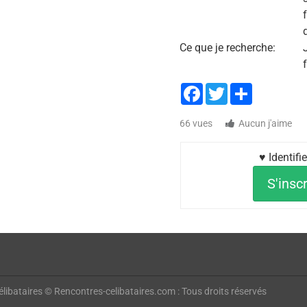
Ce que je recherche:
Facebook
Twitter
Share
66 vues
Aucun j'aime
♥ Identif
S'inscr
libataires © Rencontres-celibataires.com : Tous droits réservés