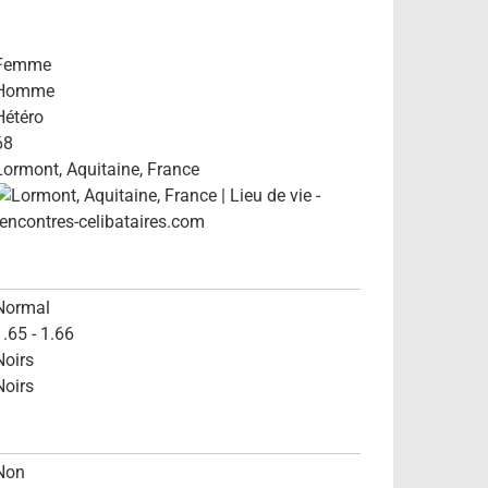
Femme
Homme
Hétéro
68
Lormont, Aquitaine, France
Normal
1.65 - 1.66
Noirs
Noirs
Non