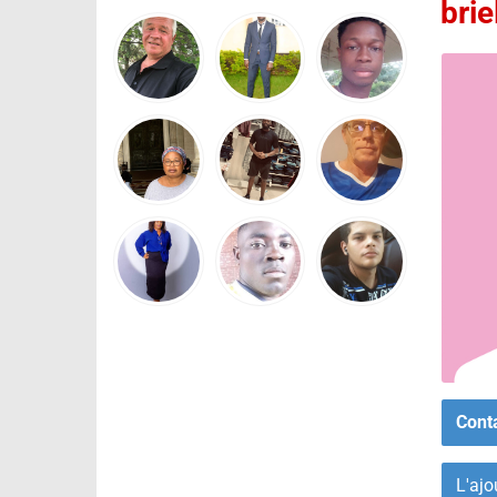
brie
Cont
L'ajo