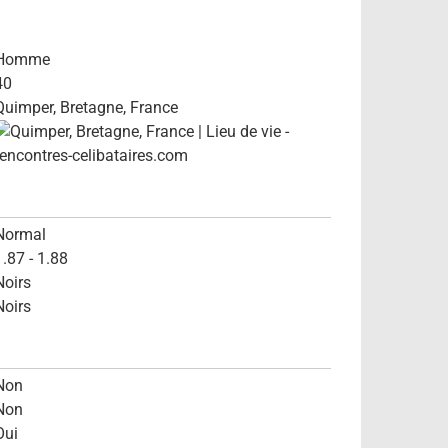
Homme
40
Quimper, Bretagne, France
Normal
1.87 - 1.88
Noirs
Noirs
Non
Non
Oui