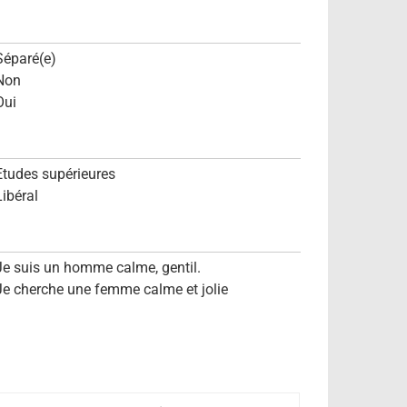
Séparé(e)
Non
Oui
Etudes supérieures
Libéral
Je suis un homme calme, gentil.
Je cherche une femme calme et jolie