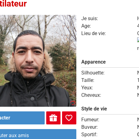
ilateur
Je suis:
Age:
Lieu de vie:
Apparence
Silhouette:
Taille:
Yeux:
Cheveux:
Style de vie
acter
Fumeur:
Buveur:
Sportif:
uter aux amis