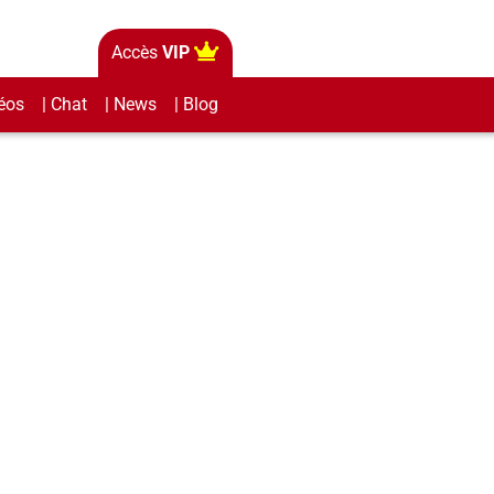
Accès
VIP
éos
| Chat
| News
| Blog