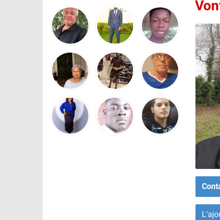
Vont
Cont
L'ajo