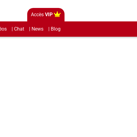
Accès
VIP
éos
| Chat
| News
| Blog