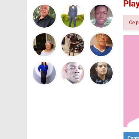
Pla
Ce p
Cont