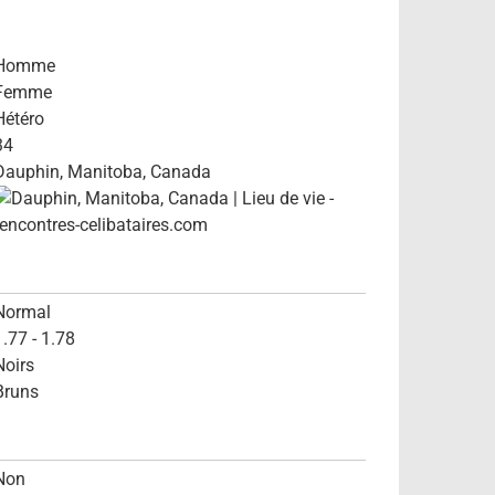
Homme
Femme
Hétéro
34
Dauphin, Manitoba, Canada
Normal
1.77 - 1.78
Noirs
Bruns
Non