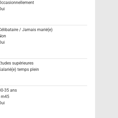
Occasionnellement
Oui
Célibataire / Jamais marié(e)
Non
Oui
Etudes supérieures
Salarié(e) temps plein
30-35 ans
1m45
Oui