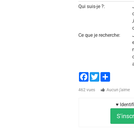
Qui suis-je ?:
,
Ce que je recherche:
e
Facebook
Twitter
Share
462 vues
Aucun j'aime
♥ Identi
S'inscr