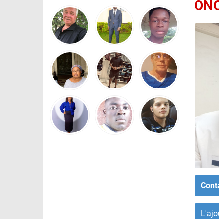
ON
Cont
L'ajo