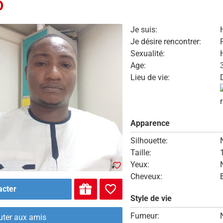
O
Je suis:
Je désire rencontrer:
Sexualité:
Age:
Lieu de vie:
Apparence
Silhouette:
Taille:
Yeux:
Cheveux:
acter
Style de vie
Fumeur:
uter aux amis