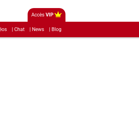
Accès
VIP
éos
| Chat
| News
| Blog