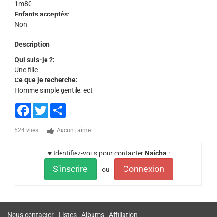
1m80
Enfants acceptés:
Non
Description
Qui suis-je ?:
Une fille
Ce que je recherche:
Homme simple gentile, ect
Facebook
Twitter
Share
524 vues
Aucun j'aime
♥ Identifiez-vous pour contacter
Naicha
:
S'inscrire
Connexion
- ou -
Nous contacter
Listes
Albums
Affiliation