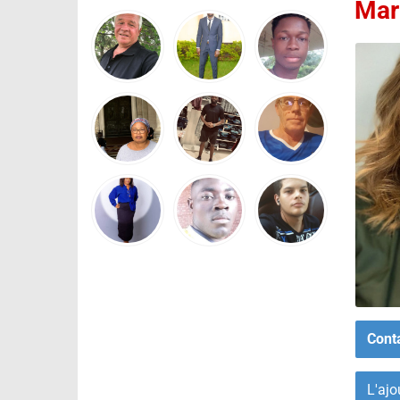
Mar
Cont
L'ajo