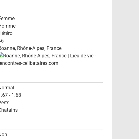
Femme
Homme
Hétéro
46
Roanne, Rhône-Alpes, France
Normal
1.67 - 1.68
Verts
Chatains
Non