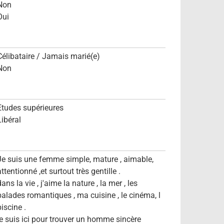
Non
Oui
Célibataire / Jamais marié(e)
Non
Etudes supérieures
Libéral
Je suis une femme simple, mature , aimable,
ttentionné ,et surtout très gentille .
ans la vie , j'aime la nature , la mer , les
balades romantiques , ma cuisine , le cinéma, l
iscine .
je suis ici pour trouver un homme sincère