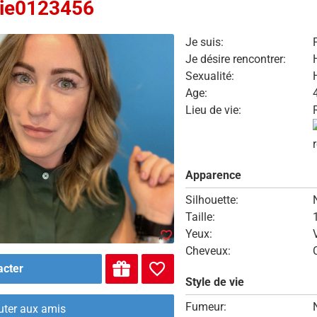
ie0123456
Je suis:
Je désire rencontrer:
Sexualité:
Age:
Lieu de vie:
Apparence
Silhouette:
Taille:
Yeux:
Cheveux:
acter
Style de vie
Fumeur:
uter aux amis