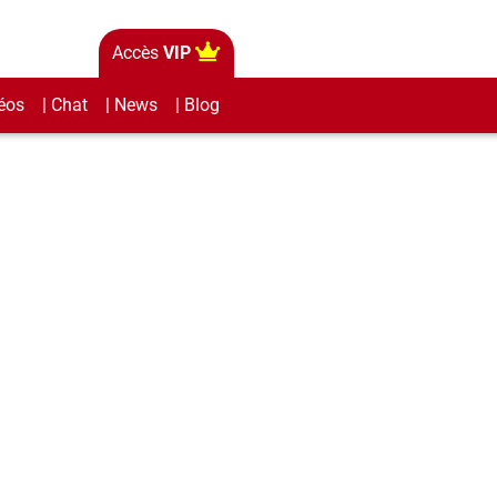
Accès
VIP
éos
| Chat
| News
| Blog