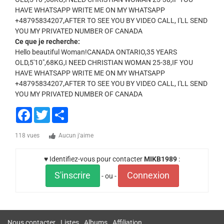
HAVE WHATSAPP WRITE ME ON MY WHATSAPP
+48795834207,AFTER TO SEE YOU BY VIDEO CALL, I'LL SEND
YOU MY PRIVATED NUMBER OF CANADA
Ce que je recherche:
Hello beautiful Woman!CANADA ONTARIO,35 YEARS
OLD,5'10",68KG,I NEED CHRISTIAN WOMAN 25-38,IF YOU
HAVE WHATSAPP WRITE ME ON MY WHATSAPP
+48795834207,AFTER TO SEE YOU BY VIDEO CALL, I'LL SEND
YOU MY PRIVATED NUMBER OF CANADA
Facebook
Twitter
Share
118 vues
Aucun j'aime
♥ Identifiez-vous pour contacter
MIKB1989
:
S'inscrire
Connexion
- ou -
Nous contacter
Listes
Albums
Affiliation