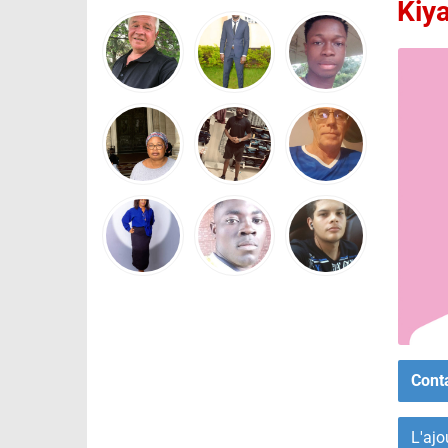
Kiy
Cont
L'ajo