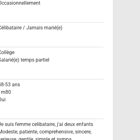
Occasionnellement
Célibataire / Jamais marié(e)
Collège
Salarié(e) temps partiel
48-53 ans
1m80
Oui
Je suis femme celibataire, j'ai deux enfants
Modeste, patiente, comprehensive, sincere,
serieuse, gentile, simple et sympa