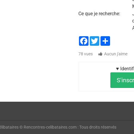
Ce que je recherche:
Facebook
Twitter
Share
78 vues
Aucun j'aime
♥ Identi
S'inscr
libataires © Rencontres-celibataires.com : Tous droits réservés