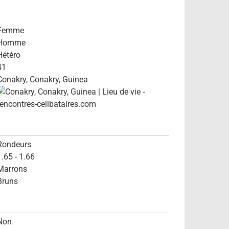
Femme
Homme
Hétéro
41
Conakry, Conakry, Guinea
Rondeurs
1.65 - 1.66
Marrons
Bruns
Non