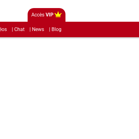
Accès
VIP
éos
| Chat
| News
| Blog