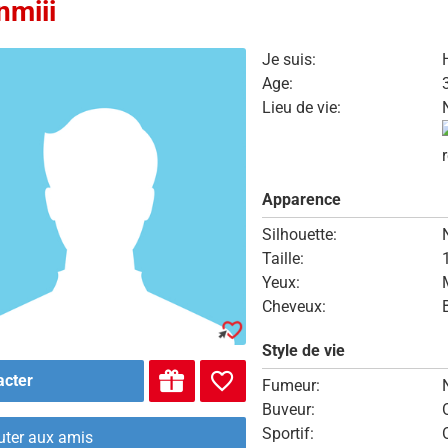
nmiii
Je suis:
Age:
Lieu de vie:
Apparence
Silhouette:
Taille:
Yeux:
Cheveux:
Style de vie
acter
Fumeur:
Buveur:
Sportif:
uter aux amis