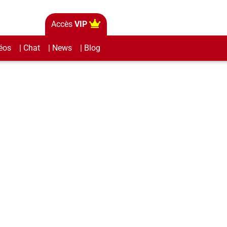
Accès
VIP
éos
| Chat
| News
| Blog