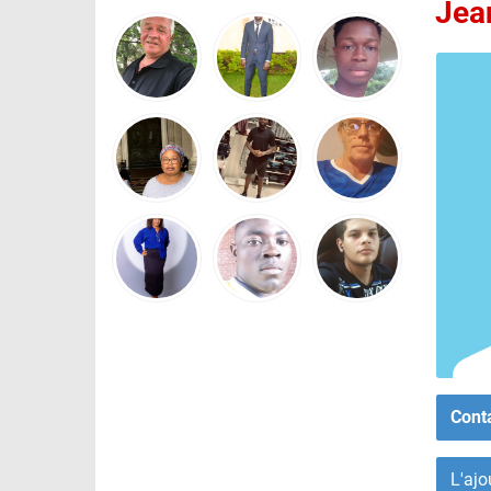
Jea
Cont
L'ajo