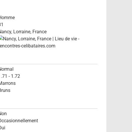
Homme
31
Nancy, Lorraine, France
Normal
1.71 - 1.72
Marrons
Bruns
Non
Occasionnellement
Oui