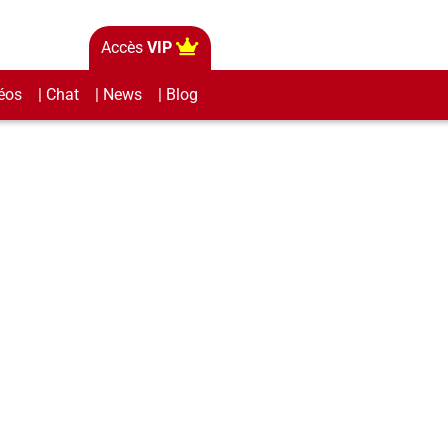
Accès
VIP
éos
| Chat
| News
| Blog