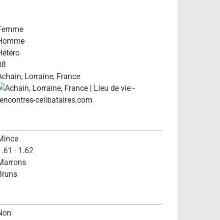
Femme
Homme
Hétéro
38
Achain, Lorraine, France
Mince
1.61 - 1.62
Marrons
Bruns
Non