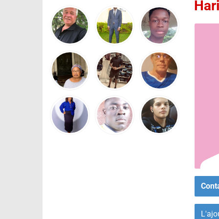
Har
Cont
L'ajo