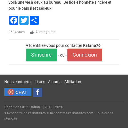
voilà une vie à deux au bureau. De fidèle honnête sincère et
pour le pain il est sérieux
Facebook
Twitter
Share
3504 vues
Aucun j'aime
♥ Identifiez-vous pour contacter
Fafane76
:
S'inscrire
Connexion
- ou -
Nous contacter
Listes
Albums
Affiliation
CHAT
Conditions d'utilisation
| 2018 - 2026
♥ Rencontre de célibataires © Rencontres-celibataires.com : Tous droits
réservés