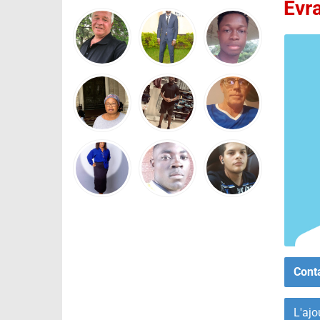
Evr
Cont
L'ajo