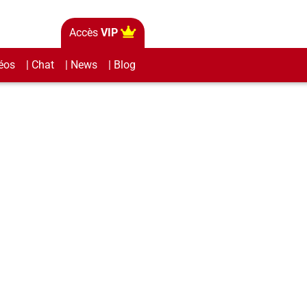
Accès
VIP
éos
| Chat
| News
| Blog