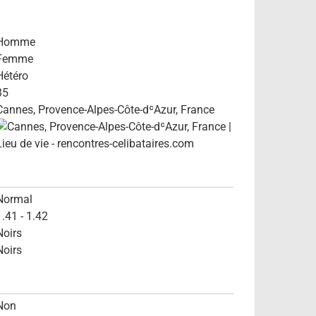
Homme
Femme
Hétéro
35
Cannes, Provence-Alpes-Côte-dʿAzur, France
Normal
1.41 - 1.42
Noirs
Noirs
Non