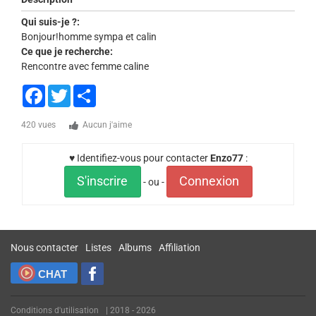
Qui suis-je ?:
Bonjour!homme sympa et calin
Ce que je recherche:
Rencontre avec femme caline
Facebook
Twitter
Share
420 vues
Aucun j'aime
♥ Identifiez-vous pour contacter
Enzo77
:
S'inscrire
Connexion
- ou -
Nous contacter
Listes
Albums
Affiliation
CHAT
Conditions d'utilisation
| 2018 - 2026