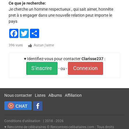
Ce que je recherche:
Je cherche un homme respectueux , qui sait aimer, honnête
pret à s engager dans une nouvelle relation peut importe le
pays
Facebook
Twitter
Share
396 vues
Aucun j'aime
♥ Identifiez-vous pour contacter
Clarisse237
:
S'inscrire
Connexion
- ou -
Nous contacter
Listes
Albums
Affiliation
CHAT
Conditions d'utilisation
| 2018 - 2026
♥ Rencontre de célibataires © Rencontres-celibataires.com : Tous droits