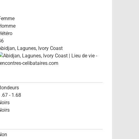
Femme
Homme
Hétéro
46
Abidjan, Lagunes, Ivory Coast
Rondeurs
1.67 - 1.68
Noirs
Noirs
Non