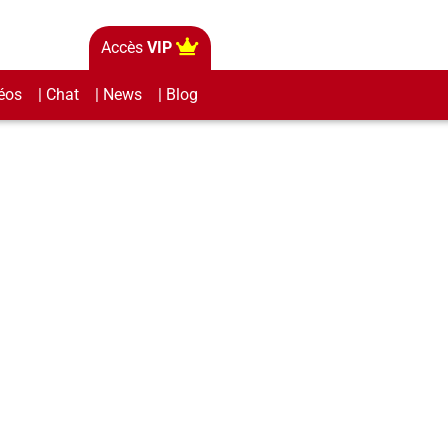
Accès
VIP
éos
| Chat
| News
| Blog