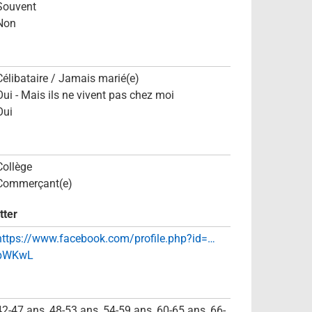
Souvent
Non
Célibataire / Jamais marié(e)
Oui - Mais ils ne vivent pas chez moi
Oui
Collège
Commerçant(e)
tter
https://www.facebook.com/profile.php?id=…
bWKwL
42-47 ans, 48-53 ans, 54-59 ans, 60-65 ans, 66-