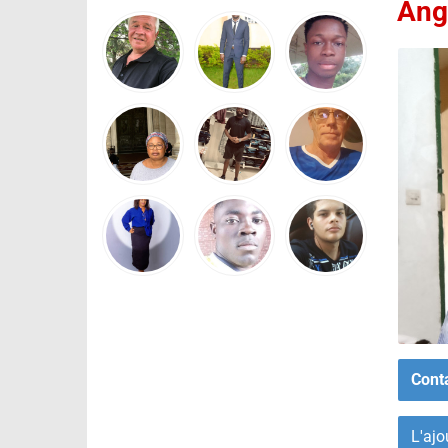
Ang
Cont
L'ajo