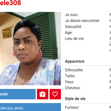
ele308
Je suis:
Je désire rencontrer:
Sexualité:
Age:
Lieu de vie:
Apparence
Silhouette:
Taille:
Yeux:
Cheveux:
acter
Style de vie
Fumeur:
uter aux amis