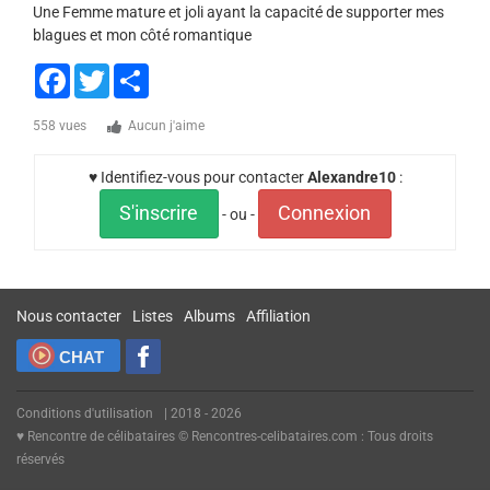
Une Femme mature et joli ayant la capacité de supporter mes
blagues et mon côté romantique
Facebook
Twitter
Share
558 vues
Aucun j'aime
♥ Identifiez-vous pour contacter
Alexandre10
:
S'inscrire
Connexion
- ou -
Nous contacter
Listes
Albums
Affiliation
CHAT
Conditions d'utilisation
| 2018 - 2026
♥ Rencontre de célibataires © Rencontres-celibataires.com : Tous droits
réservés