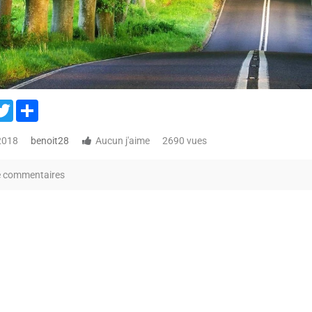
acebook
Twitter
Share
 2018
benoit28
Aucun j'aime
2690 vues
e commentaires