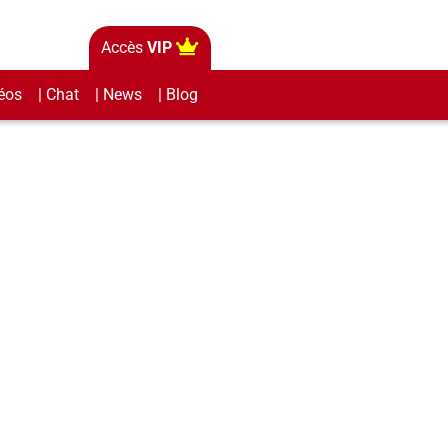
Accès
VIP
éos
| Chat
| News
| Blog