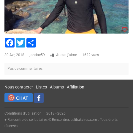
Facebook
Twitter
Share
30 Avr, 2018
jondoe59
Aucun j'aime
1622 vues
Pas de commentaires
Nous contacter
Listes
Albums
Affiliation
CHAT
Conditions d'utilisation
| 2018 - 2026
♥ Rencontre de célibataires © Rencontres-celibataires.com : Tous droits
réservés