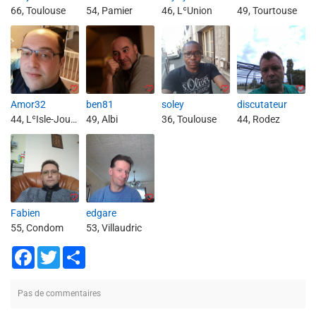
66, Toulouse
54, Pamier
46, LʿUnion
49, Tourtouse
Amor32
ben81
soley
discutateur
44, LʿIsle-Jourdain
49, Albi
36, Toulouse
44, Rodez
Fabien
edgare
55, Condom
53, Villaudric
Facebook
Twitter
Share
Pas de commentaires